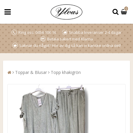
0
Ring oss: 0454-106 16
Snabba leveranser 2-4 dagar
Betala säkert med Klarna
Saknar du något? Hör av dig så kan vi kanske ordna det!
Toppar & Blusar
Topp khakigrön