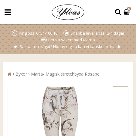
0
Ring oss: 0454-106 16
Snabba leveranser 2-4 dagar
Betala säkert med Klarna
Saknar du något? Hör av dig så kan vi kanske ordna det!
Byxor
Marta- Magisk stretchbyxa Rosabel