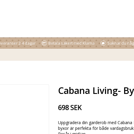
veranser 2-4 dagar
Betala säkert med Klarna
Saknar du någo
Cabana Living- By
698 SEK
Uppgradera din garderob med Cabana Liv
byxor är perfekta för både vardagsbruk oc
Resår i midjan.