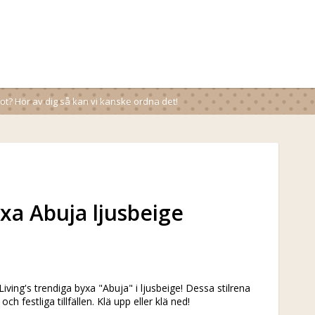
t? Hör av dig så kan vi kanske ordna det!
xa Abuja ljusbeige
ing's trendiga byxa "Abuja" i ljusbeige! Dessa stilrena
h festliga tillfällen. Klä upp eller klä ned!