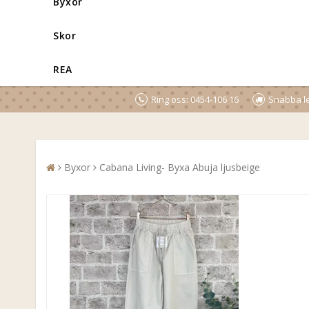
Byxor
Skor
REA
Ring oss: 0454-106 16
Snabba le
Byxor
Cabana Living- Byxa Abuja ljusbeige