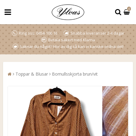
0
Ring oss: 0454-106 16
Snabba leveranser 2-4 dagar
Betala säkert med Klarna
Saknar du något? Hör av dig så kan vi kanske ordna det!
Toppar & Blusar
Bomullsskjorta brun/vit