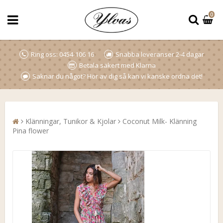
0
Ring oss: 0454-106 16
Snabba leveranser 2-4 dagar
Betala säkert med Klarna
Saknar du något? Hör av dig så kan vi kanske ordna det!
Klänningar, Tunikor & Kjolar
Coconut Milk- Klänning
Pina flower